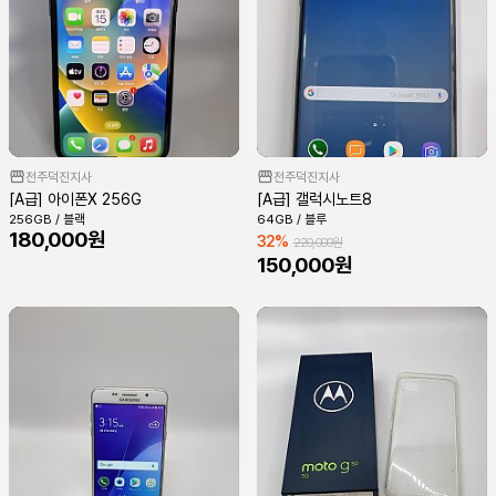
전주덕진지사
전주덕진지사
[A급] 아이폰X 256G
[A급] 갤럭시노트8
256GB / 블랙
64GB / 블루
180,000원
32%
220,000원
150,000원