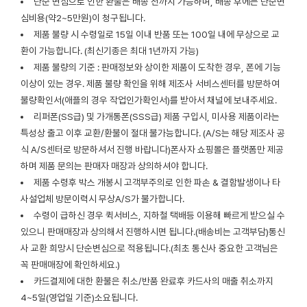
단순 변심으로 인한 환불은 배송 전까지 가능하며, 배송 후에는 단순변
심비용(약2~5만원)이 청구됩니다.
제품 불량 시 수령일로 15일 이내 반품 또는 100일 내에 무상으로 교
환이 가능합니다. (최신기종은 최대 1년까지 가능)
제품 불량의 기준 : 판매정보와 상이한 제품이 도착한 경우, 폰에 기능
이상이 있는 경우. 제품 불량 확인을 위해 제조사 서비스센터를 방문하여
불량확인서(애플의 경우 작업인가확인서)를 받아서 채널에 보내주세요.
리퍼폰(SS급) 및 가개통폰(SSS급) 제품 구입시, 미사용 제품이라는
특성상 출고 이후 교환/환불이 절대 불가능합니다. (A/S는 해당 제조사 공
식 A/S센터로 방문하셔서 진행 바랍니다)폰사자 쇼핑몰은 플랫폼만 제공
하며 제품 문의는 판매자 매장과 상의하셔야 합니다.
제품 수령후 박스 개봉시 고객부주의로 인한 파손 & 결함발생이나 타
사설업체 방문이력시 무상A/S가 불가합니다.
수령이 급하신 경우 퀵서비스, 지하철 택배등 이용해 빠르게 받으실 수
있으니 판매매장과 상의해서 진행하시면 됩니다.(배송비는 고객부담)통신
사 교환 희망시 단순변심으로 적용됩니다.(최초 통신사 중요한 고객님은
꼭 판매매장에 확인하세요.)
카드결제에 대한 환불은 취소/반품 완료후 카드사의 매출 취소까지
4~5일(영업일 기준)소요됩니다.