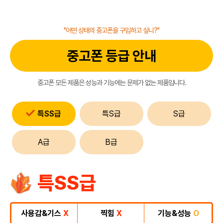
"어떤 상태의 중고폰을 구입하고 싶니?"
중고폰 등급 안내
중고폰 모든 제품은 성능과 기능에는 문제가 없는 제품입니다.
특SS급
특S급
S급
A급
B급
특SS급
사용감&기스
X
찍힘
X
기능&성능
O