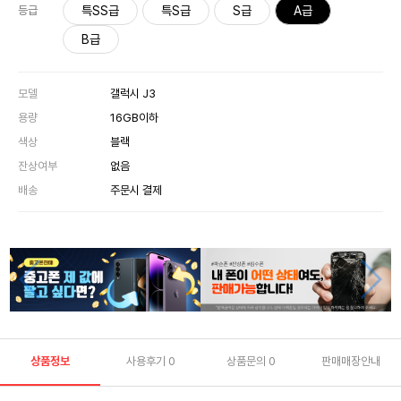
특SS급
특S급
S급
A급
등급
B급
모델
갤럭시 J3
용량
16GB이하
색상
블랙
잔상여부
없음
배송
주문시 결제
상품정보
사용후기
0
상품문의
0
판매매장안내