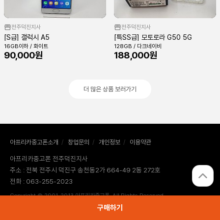
전주덕진지사
전주덕진지사
[S급] 갤럭시 A5
[특SS급] 모토로라 G50 5G
16GB이하 / 화이트
128GB / 다크네이비
90,000원
188,000원
더 많은 상품 보러가기
아프리카중고폰소개
/
창업문의
/
개인정보
/
이용약관
아프리카중고폰 전주덕진지사
주소 : 전북 전주시 덕진구 송천동2가 664-49 2동 272호
전화 : 063-255-2023
Copyright © 2001-2013 아프리카중고폰. All Rights Reserved.
구매하기