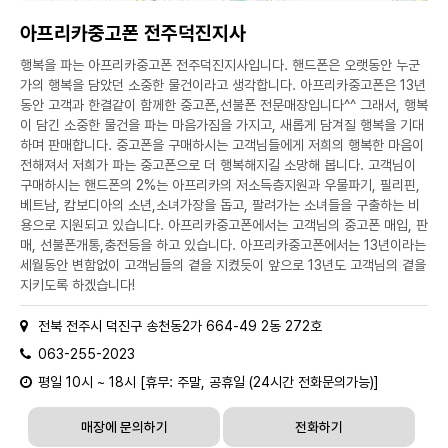
아프리카중고폰 전주덕진지사
행복을 파는 아프리카중고폰 전주덕진지사입니다. 핸드폰은 오랫동안 누군
가의 행복을 담았던 소중한 물건이라고 생각합니다. 아프리카중고폰은 13년
동안 고객과 한결같이 함께한 중고폰,선불폰 전문매장입니다^^ 그래서, 행복
이 담긴 소중한 물건을 파는 마음가짐을 가지고, 새롭게 담겨질 행복을 기대
하며 판매합니다. 중고폰을 구매하시는 고객님들에게 저희의 행복한 마음이
전해져서 저희가 파는 중고폰으로 더 행복해지길 소망해 봅니다. 고객님이
구매하시는 핸드폰의 2%는 아프리카의 저소득층지원과 우물파기, 필리핀,
베트남, 캄보디아의 소년,소녀가장을 돕고, 팔려가는 소녀들을 구출하는 비
용으로 지원되고 있습니다. 아프리카중고폰에서는 고객님의 중고폰 매입, 판
매, 선불폰개통,충전등을 하고 있습니다. 아프리카중고폰에서는 13년이라는
세월동안 변함없이 고객님들의 곁을 지켰듯이 앞으로 13년도 고객님의 곁을
지키도록 하겠습니다!
전북 전주시 덕진구 송천동2가 664-49 2동 272호
063-255-2023
평일 10시 ~ 18시 [휴무: 주말, 공휴일 (24시간 전화문의가능)]
매장에 문의하기
전화하기